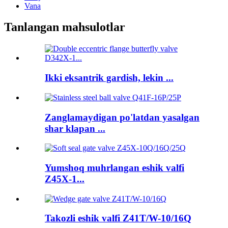
Vana
Tanlangan mahsulotlar
Ikki eksantrik gardish, lekin ...
Zanglamaydigan po'latdan yasalgan
shar klapan ...
Yumshoq muhrlangan eshik valfi
Z45X-1...
Takozli eshik valfi Z41T/W-10/16Q