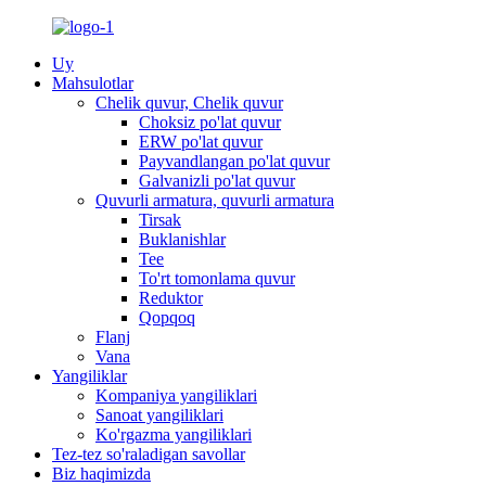
Uy
Mahsulotlar
Chelik quvur, Chelik quvur
Choksiz po'lat quvur
ERW po'lat quvur
Payvandlangan po'lat quvur
Galvanizli po'lat quvur
Quvurli armatura, quvurli armatura
Tirsak
Buklanishlar
Tee
To'rt tomonlama quvur
Reduktor
Qopqoq
Flanj
Vana
Yangiliklar
Kompaniya yangiliklari
Sanoat yangiliklari
Ko'rgazma yangiliklari
Tez-tez so'raladigan savollar
Biz haqimizda