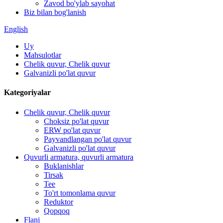
Zavod bo'ylab sayohat
Biz bilan bog'lanish
English
Uy
Mahsulotlar
Chelik quvur, Chelik quvur
Galvanizli po'lat quvur
Kategoriyalar
Chelik quvur, Chelik quvur
Choksiz po'lat quvur
ERW po'lat quvur
Payvandlangan po'lat quvur
Galvanizli po'lat quvur
Quvurli armatura, quvurli armatura
Buklanishlar
Tirsak
Tee
To'rt tomonlama quvur
Reduktor
Qopqoq
Flanj