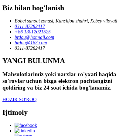
Biz bilan bog'lanish
Bobei sanoat zonasi, Kanchjou shahri, Xebey viloyati
0311-87282417
+86 13012021525
brdou@hotmail.com
brdou@163.com
0311-87282417
YANGI BULUNMA
Mahsulotlarimiz yoki narxlar ro'yxati haqida
so'rovlar uchun bizga elektron pochtangizni
qoldiring va biz 24 soat ichida bog'lanamiz.
HOZIR SO'ROQ
Ijtimoiy