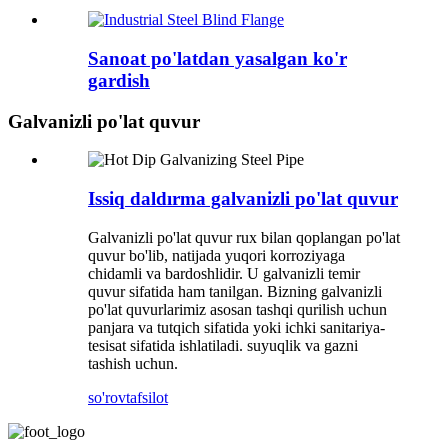
Sanoat po'latdan yasalgan ko'r
gardish
Galvanizli po'lat quvur
Issiq daldırma galvanizli po'lat quvur
Galvanizli po'lat quvur rux bilan qoplangan po'lat
quvur bo'lib, natijada yuqori korroziyaga
chidamli va bardoshlidir. U galvanizli temir
quvur sifatida ham tanilgan. Bizning galvanizli
po'lat quvurlarimiz asosan tashqi qurilish uchun
panjara va tutqich sifatida yoki ichki sanitariya-
tesisat sifatida ishlatiladi. suyuqlik va gazni
tashish uchun.
so'rov
tafsilot