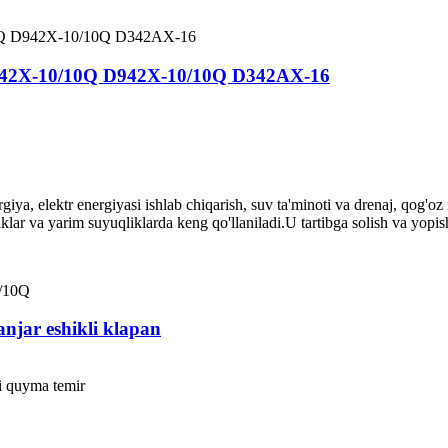
 D342X-10/10Q D942X-10/10Q D342AX-16
giya, elektr energiyasi ishlab chiqarish, suv ta'minoti va drenaj, qog'oz
lar va yarim suyuqliklarda keng qo'llaniladi.U tartibga solish va yopish
jar eshikli klapan
i quyma temir