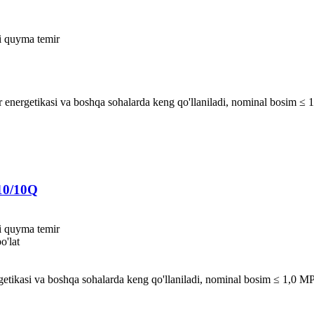
i quyma temir
ktr energetikasi va boshqa sohalarda keng qo'llaniladi, nominal bosim ≤
-10/10Q
i quyma temir
o'lat
ergetikasi va boshqa sohalarda keng qo'llaniladi, nominal bosim ≤ 1,0 M