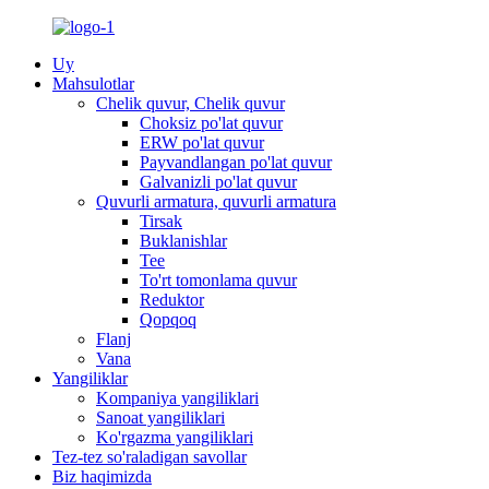
Uy
Mahsulotlar
Chelik quvur, Chelik quvur
Choksiz po'lat quvur
ERW po'lat quvur
Payvandlangan po'lat quvur
Galvanizli po'lat quvur
Quvurli armatura, quvurli armatura
Tirsak
Buklanishlar
Tee
To'rt tomonlama quvur
Reduktor
Qopqoq
Flanj
Vana
Yangiliklar
Kompaniya yangiliklari
Sanoat yangiliklari
Ko'rgazma yangiliklari
Tez-tez so'raladigan savollar
Biz haqimizda