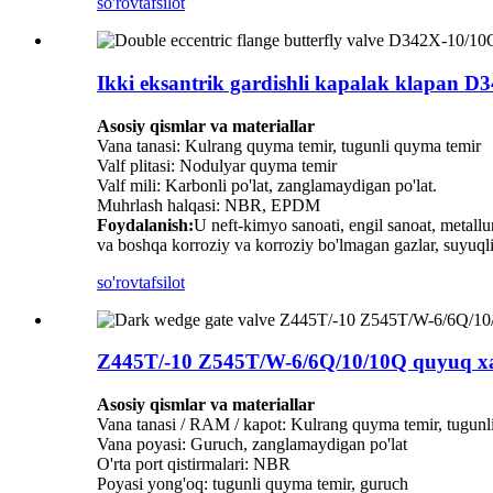
so'rov
tafsilot
Ikki eksantrik gardishli kapalak klapan
Asosiy qismlar va materiallar
Vana tanasi: Kulrang quyma temir, tugunli quyma temir
Valf plitasi: Nodulyar quyma temir
Valf mili: Karbonli po'lat, zanglamaydigan po'lat.
Muhrlash halqasi: NBR, EPDM
Foydalanish:
U neft-kimyo sanoati, engil sanoat, metallur
va boshqa korroziy va korroziy bo'lmagan gazlar, suyuqlik
so'rov
tafsilot
Z445T/-10 Z545T/W-6/6Q/10/10Q quyuq xan
Asosiy qismlar va materiallar
Vana tanasi / RAM / kapot: Kulrang quyma temir, tugunl
Vana poyasi: Guruch, zanglamaydigan po'lat
O'rta port qistirmalari: NBR
Poyasi yong'oq: tugunli quyma temir, guruch