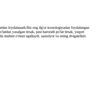
alardan foydalanadi.Biz eng ilg'or texnologiyadan foydalangan
tdan yasalgan tirsak, past haroratli po'lat tirsak, yuqori
juda muhim o'rinni egallaydi. samolyot va uning dvigatellari.