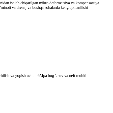
monidan ishlab chiqarilgan mikro deformatsiya va kompensatsiya
'minoti va drenaj va boshqa sohalarda keng qo'llanilishi
chilish va yopish uchun 6Mpa bug ', suv va neft muhiti