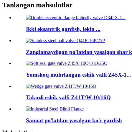
Tanlangan mahsulotlar
Ikki eksantrik gardish, lekin ...
Zanglamaydigan po'latdan yasalgan shar kl
Yumshoq muhrlangan eshik valfi Z45X-1...
Takozli eshik valfi Z41T/W-10/16Q
Sanoat po'latdan yasalgan ko'r gardish