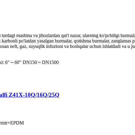
i turdagi mashina va jihozlardan qat'i nazar, ularning ko'pchiligi burm
arbonli po'latdan yasalgan burmalar, qotishma burmalar, zanglamas po'la
asosan neft, gaz, suyuqlik infuzioni va boshqalar uchun ishlatiladi va u 
hoki: 6″～60″ DN150～DN1500
alfi Z41X-10Q/16Q/25Q
 temir+EPDM