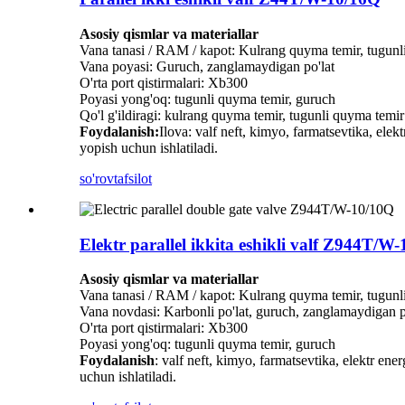
Asosiy qismlar va materiallar
Vana tanasi / RAM / kapot: Kulrang quyma temir, tugunl
Vana poyasi: Guruch, zanglamaydigan po'lat
O'rta port qistirmalari: Xb300
Poyasi yong'oq: tugunli quyma temir, guruch
Qo'l g'ildiragi: kulrang quyma temir, tugunli quyma temir
Foydalanish:
Ilova: valf neft, kimyo, farmatsevtika, ele
yopish uchun ishlatiladi.
so'rov
tafsilot
Elektr parallel ikkita eshikli valf Z944T/W
Asosiy qismlar va materiallar
Vana tanasi / RAM / kapot: Kulrang quyma temir, tugunl
Vana novdasi: Karbonli po'lat, guruch, zanglamaydigan p
O'rta port qistirmalari: Xb300
Poyasi yong'oq: tugunli quyma temir, guruch
Foydalanish
: valf neft, kimyo, farmatsevtika, elektr en
uchun ishlatiladi.