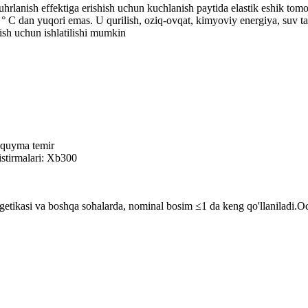
hrlanish effektiga erishish uchun kuchlanish paytida elastik eshik to
 ° C dan yuqori emas. U qurilish, oziq-ovqat, kimyoviy energiya, suv ta
ish uchun ishlatilishi mumkin
i quyma temir
istirmalari: Xb300
rgetikasi va boshqa sohalarda, nominal bosim ≤1 da keng qo'llaniladi.O