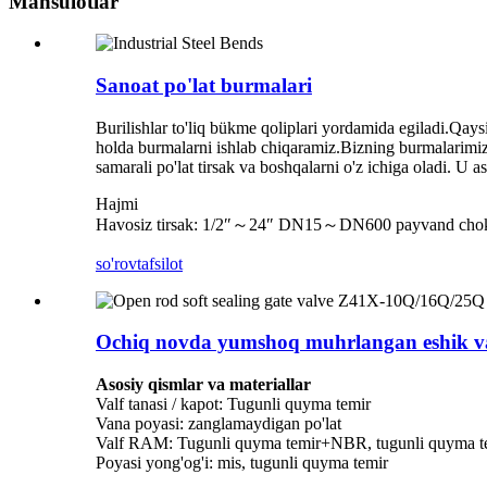
Mahsulotlar
Sanoat po'lat burmalari
Burilishlar to'liq bükme qoliplari yordamida egiladi.Qays
holda burmalarni ishlab chiqaramiz.Bizning burmalarimiz k
samarali po'lat tirsak va boshqalarni o'z ichiga oladi. U 
Hajmi
Havosiz tirsak: 1/2″～24″ DN15～DN600 payvand c
so'rov
tafsilot
Ochiq novda yumshoq muhrlangan eshik v
Asosiy qismlar va materiallar
Valf tanasi / kapot: Tugunli quyma temir
Vana poyasi: zanglamaydigan po'lat
Valf RAM: Tugunli quyma temir+NBR, tugunli quyma
Poyasi yong'og'i: mis, tugunli quyma temir