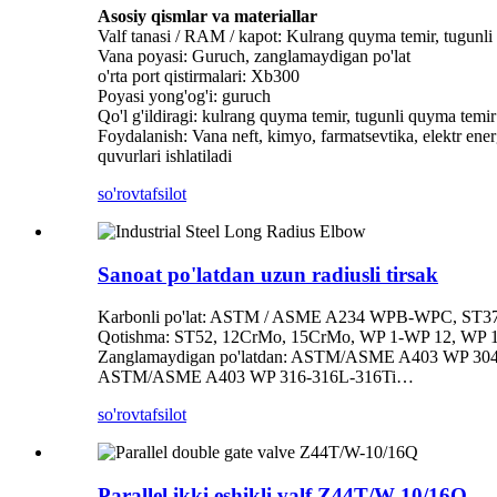
Asosiy qismlar va materiallar
Valf tanasi / RAM / kapot: Kulrang quyma temir, tugunl
Vana poyasi: Guruch, zanglamaydigan po'lat
o'rta port qistirmalari: Xb300
Poyasi yong'og'i: guruch
Qo'l g'ildiragi: kulrang quyma temir, tugunli quyma temir
Foydalanish: Vana neft, kimyo, farmatsevtika, elektr ene
quvurlari ishlatiladi
so'rov
tafsilot
Sanoat po'latdan uzun radiusli tirsak
Karbonli po'lat: ASTM / ASME A234 WPB-WPC, ST37
Qotishma: ST52, 12CrMo, 15CrMo, WP 1-WP 12, WP 
Zanglamaydigan po'latdan: ASTM/ASME A403 WP 30
ASTM/ASME A403 WP 316-316L-316Ti…
so'rov
tafsilot
Parallel ikki eshikli valf Z44T/W-10/16Q