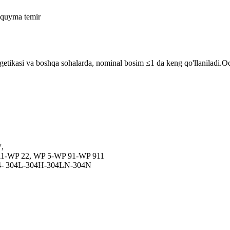
i quyma temir
rgetikasi va boshqa sohalarda, nominal bosim ≤1 da keng qo'llaniladi.O
,
11-WP 22, WP 5-WP 91-WP 911
4- 304L-304H-304LN-304N