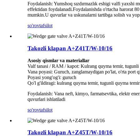
Foydalanish: Yumshoq sızdırmazlık eshigi valfi yaxshi mu
effektidan foydalanadi.Foydalanishda o'rtacha harorat 80
mumkin.U quvurlar va uskunalarni tartibga solish va yop
so'rov
tafsilot
Takozli klapan A+Z41T/W-10/16
Asosiy qismlar va materiallar
Valf tanasi / RAM / kapot: Kulrang quyma temir, tugunl
Vana poyasi: Guruch, zanglamaydigan po'lat, o'rta port q
Poyasi yong'og'i: guruch
Qo'l g'ildiragi: kulrang quyma temir, tugunli quyma temir
Foydalanish: Vana neft, kimyo, farmatsevtika, elektr ene
quvurlari ishlatiladi
so'rov
tafsilot
Takozli klapan A+Z45T/W-10/16