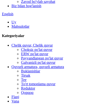
Zavod bo'ylab sayohat
Biz bilan bog'lanish
English
Uy
Mahsulotlar
Kategoriyalar
Chelik quvur, Chelik quvur
Choksiz po'lat quvur
ERW po'lat quvur
Payvandlangan po'lat quvur
Galvanizli po'lat quvur
Quvurli armatura, quvurli armatura
Buklanishlar
Tirsak
Tee
To'rt tomonlama quvur
Reduktor
Qopqoq
Flanj
Vana