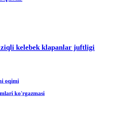
qli kelebek klapanlar juftligi
ni oqimi
smlari ko'rgazmasi