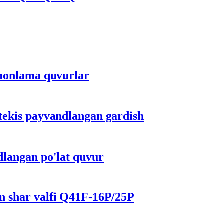
omonlama quvurlar
 tekis payvandlangan gardish
dlangan po'lat quvur
n shar valfi Q41F-16P/25P