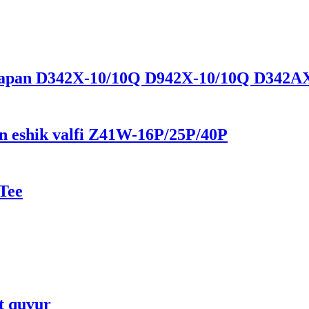
k klapan D342X-10/10Q D942X-10/10Q D342A
n eshik valfi Z41W-16P/25P/40P
 Tee
t quvur