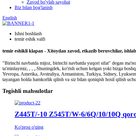
Zavod bo'ylab sayohat
Biz bilan bog'lanish
English
Ishni boshlash
temir eshik valfi
temir eshikli klapan - Xitoydan zavod, etkazib beruvchilar, ishla
"Birinchi navbatda mijoz, birinchi navbatda yuqori sifat" degan ma'non
ta'minlaymiz, , , ,.Shuningdek, ko'rish uchun kelgan yoki bizga boshqa
Yevropa, Amerika, Avstraliya, Armaniston, Turkiya, Sidney, Lyuksemb
tayangan holda hamkorlik qilish va siz bilan qoniqish hosil qilish uch
Tegishli mahsulotlar
Z445T/-10 Z545T/W-6/6Q/10/10Q qoron
Ko'proq o'qing