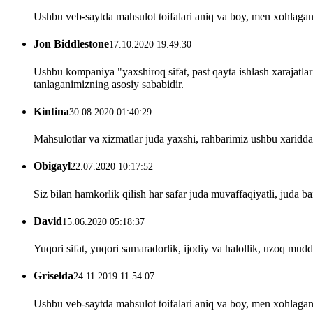
Ushbu veb-saytda mahsulot toifalari aniq va boy, men xohlagan
Jon Biddlestone
17.10.2020 19:49:30
Ushbu kompaniya "yaxshiroq sifat, past qayta ishlash xarajatlar
tanlaganimizning asosiy sababidir.
Kintina
30.08.2020 01:40:29
Mahsulotlar va xizmatlar juda yaxshi, rahbarimiz ushbu xarid
Obigayl
22.07.2020 10:17:52
Siz bilan hamkorlik qilish har safar juda muvaffaqiyatli, juda b
David
15.06.2020 05:18:37
Yuqori sifat, yuqori samaradorlik, ijodiy va halollik, uzoq mud
Griselda
24.11.2019 11:54:07
Ushbu veb-saytda mahsulot toifalari aniq va boy, men xohlagan