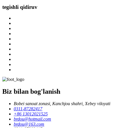
tegishli qidiruv
Biz bilan bog'lanish
Bobei sanoat zonasi, Kanchjou shahri, Xebey viloyati
0311-87282417
+86 13012021525
brdou@hotmail.com
brdou@163.com