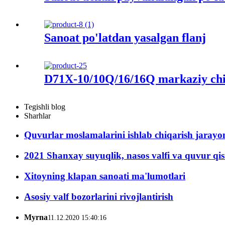
Sanoat po'latdan yasalgan flanj
D71X-10/10Q/16/16Q markaziy chizi
Tegishli blog
Sharhlar
Quvurlar moslamalarini ishlab chiqarish jarayo
2021 Shanxay suyuqlik, nasos valfi va quvur qi
Xitoyning klapan sanoati ma'lumotlari
Asosiy valf bozorlarini rivojlantirish
Myrna
11.12.2020 15:40:16