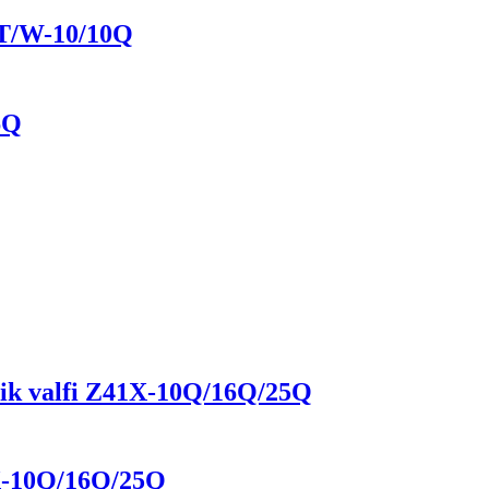
44T/W-10/10Q
6Q
ik valfi Z41X-10Q/16Q/25Q
X-10Q/16Q/25Q