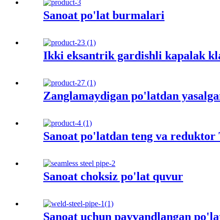
Sanoat po'lat burmalari
Ikki eksantrik gardishli kapala
Zanglamaydigan po'latdan yasalga
Sanoat po'latdan teng va reduktor
Sanoat choksiz po'lat quvur
Sanoat uchun payvandlangan po'la