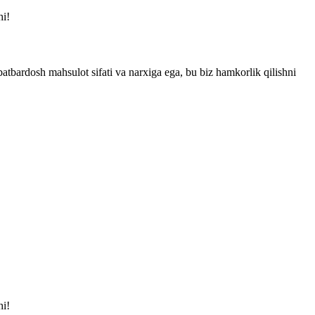
hi!
atbardosh mahsulot sifati va narxiga ega, bu biz hamkorlik qilishni
hi!