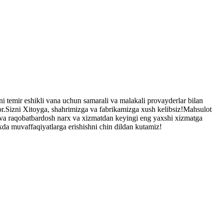
ni temir eshikli vana uchun samarali va malakali provayderlar bilan
 bor.Sizni Xitoyga, shahrimizga va fabrikamizga xush kelibsiz!Mahsulot
t va raqobatbardosh narx va xizmatdan keyingi eng yaxshi xizmatga
akda muvaffaqiyatlarga erishishni chin dildan kutamiz!