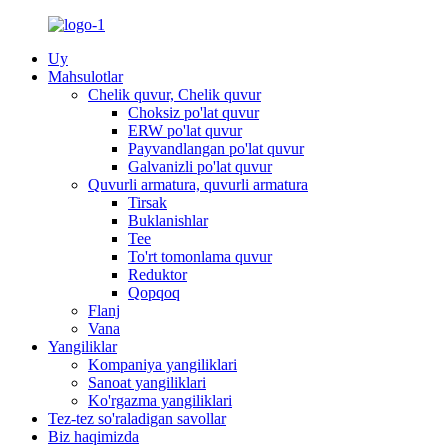
Uy
Mahsulotlar
Chelik quvur, Chelik quvur
Choksiz po'lat quvur
ERW po'lat quvur
Payvandlangan po'lat quvur
Galvanizli po'lat quvur
Quvurli armatura, quvurli armatura
Tirsak
Buklanishlar
Tee
To'rt tomonlama quvur
Reduktor
Qopqoq
Flanj
Vana
Yangiliklar
Kompaniya yangiliklari
Sanoat yangiliklari
Ko'rgazma yangiliklari
Tez-tez so'raladigan savollar
Biz haqimizda