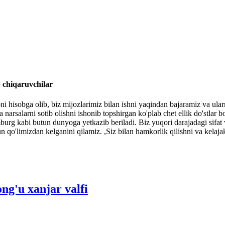
b chiqaruvchilar
i hisobga olib, biz mijozlarimiz bilan ishni yaqindan bajaramiz va ular
 narsalarni sotib olishni ishonib topshirgan ko'plab chet ellik do'stlar
urg kabi butun dunyoga yetkazib beriladi. Biz yuqori darajadagi sifa
un qo'limizdan kelganini qilamiz. ,Siz bilan hamkorlik qilishni va kelaj
g'u xanjar valfi