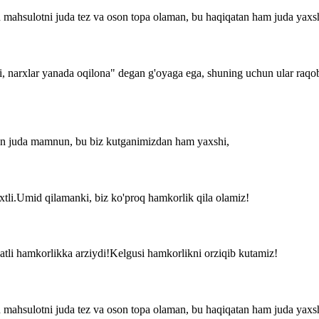
 mahsulotni juda tez va oson topa olaman, bu haqiqatan ham juda yaxs
i, narxlar yanada oqilona" degan g'oyaga ega, shuning uchun ular raqob
dan juda mamnun, bu biz kutganimizdan ham yaxshi,
axtli.Umid qilamanki, biz ko'proq hamkorlik qila olamiz!
datli hamkorlikka arziydi!Kelgusi hamkorlikni orziqib kutamiz!
 mahsulotni juda tez va oson topa olaman, bu haqiqatan ham juda yaxs