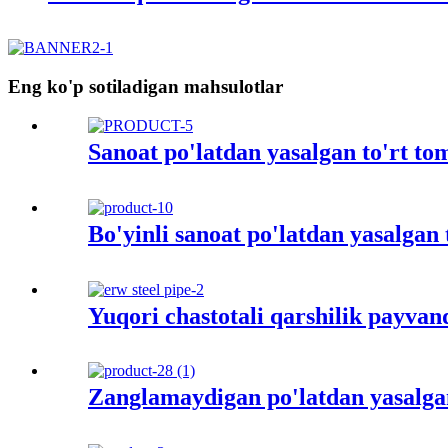
Eng ko'p sotiladigan mahsulotlar
Sanoat po'latdan yasalgan to'rt t
Bo'yinli sanoat po'latdan yasalgan
Yuqori chastotali qarshilik payvan
Zanglamaydigan po'latdan yasalga