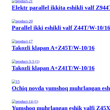
Elektr parallel ikkita eshikli valf Z9
Parallel ikki eshikli valf Z44T/W-10/1
Takozli klapan A+Z45T/W-10/16
Takozli klapan A+Z41T/W-10/16
Ochiq novda yumshoq muhrlangan esh
Yumshoq muhrlangan eshik valfi Z45